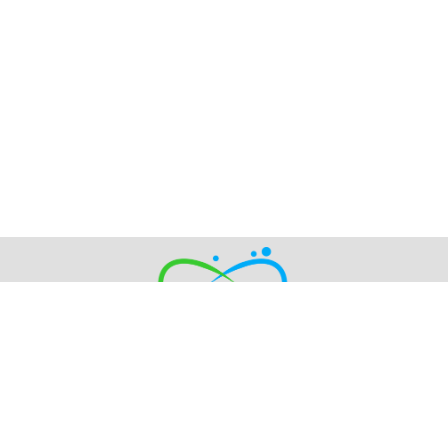
E-mail: nano@ipms.bscnet.ru