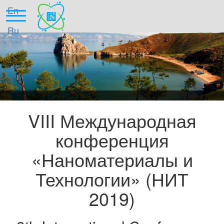
En
Ru
Главная
VIII Международная
Организаторы
конференция
Научная программа
«Наноматериалы и
Место проведения
Технологии» (НИТ
Оргвзнос
2019)
Требования к публикациям