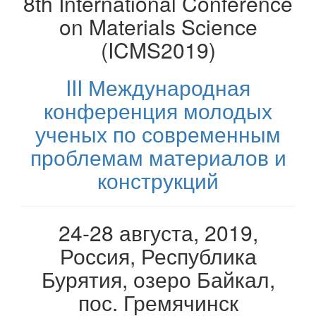
8th International Conference
Конференция молодых учёных
on Materials Science
Регистрация
(ICMS2019)
Авторизация
III Международная
Контакты
конференция молодых
Архив
ученых по современным
проблемам материалов и
конструкций
24-28 августа, 2019,
Россия, Республика
Бурятия, озеро Байкал,
пос. Гремячинск