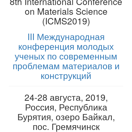
8th International Conference
Конференция молодых учёных
on Materials Science
Регистрация
(ICMS2019)
Авторизация
III Международная
Контакты
конференция молодых
Архив
ученых по современным
проблемам материалов и
конструкций
24-28 августа, 2019,
Россия, Республика
Бурятия, озеро Байкал,
пос. Гремячинск