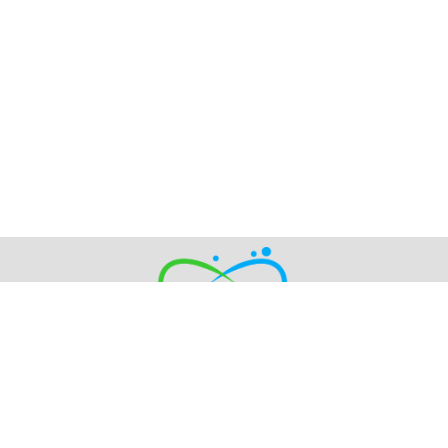
E-mail: nano@ipms.bscnet.ru