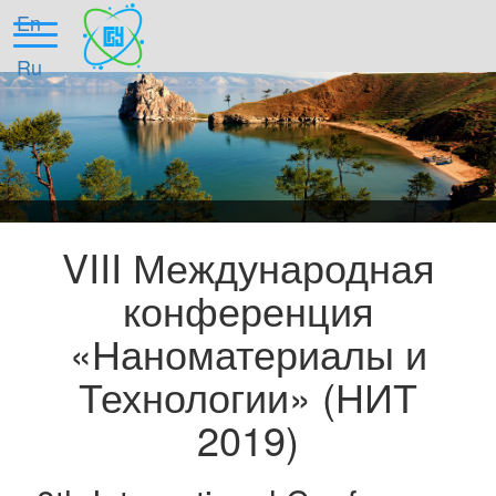
En
Ru
Главная
VIII Международная
Организаторы
конференция
Научная программа
«Наноматериалы и
Место проведения
Технологии» (НИТ
Оргвзнос
2019)
Требования к публикациям